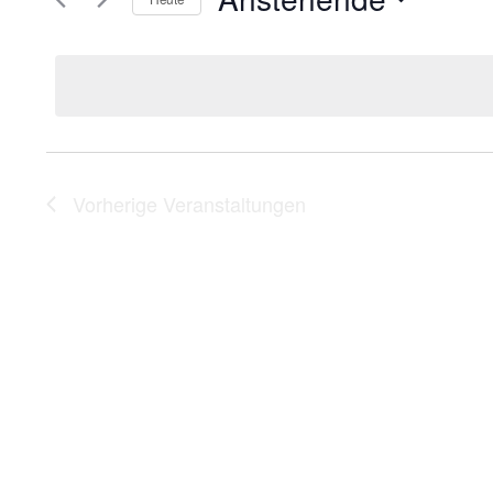
Suche
Datum
nach
wählen.
Veranstaltungen
Schlüsselwort.
Vorherige
Veranstaltungen