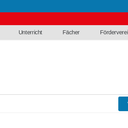
Unterricht
Fächer
Fördervere
en
 und Ansichtennavigation