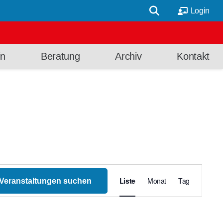
Login
in
Beratung
Archiv
Kontakt
Veransta
Liste
Monat
Tag
Veranstaltungen suchen
Ansichte
Navigati