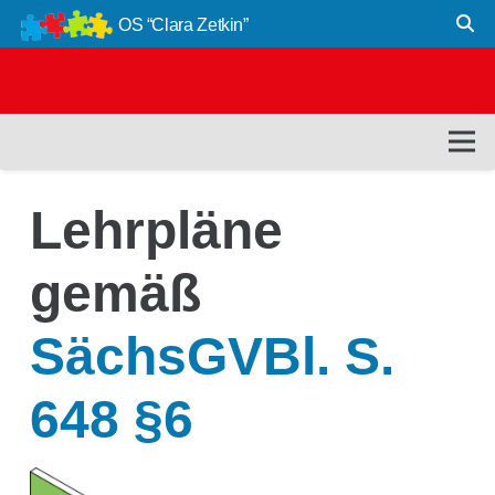
OS “Clara Zetkin”
Lehrpläne
gemäß
SächsGVBl. S.
648 §6